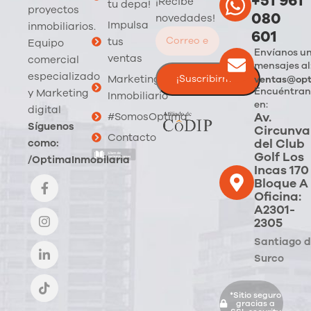
+51 961
¡Recibe
tu depa!
proyectos
080
novedades!
Impulsa
inmobiliarios.
601
tus
Equipo
Envíanos u
ventas
comercial
mensajes al
especializado
Marketing
ventas@opt
Encuéntran
y Marketing
Inmobiliario
en:
digital
Av.
#SomosOptima
Síguenos
Circunva
Contacto
del Club
como:
Golf Los
/OptimaInmobilaria
Incas 170
Bloque A
Oficina:
A2301-
2305
Santiago 
Surco
*Sitio seguro
gracias a