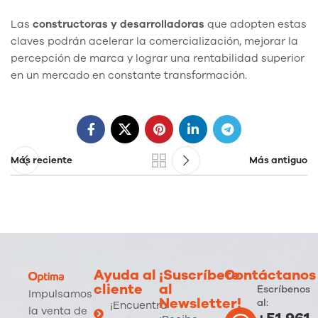
Las
constructoras y desarrolladoras
que adopten estas
claves podrán acelerar la comercialización, mejorar la
percepción de marca y lograr una rentabilidad superior
en un mercado en constante transformación.
Más reciente
Más antiguo
Ayuda al
¡Suscríbete
Contáctanos
cliente
al
Escríbenos
Impulsamos
Newsletter!
al:
¡Encuentra
la venta de