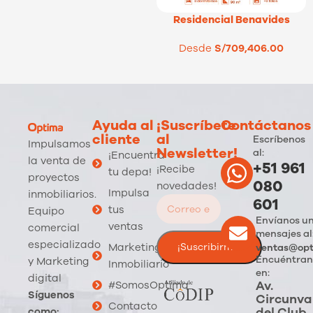
Residencial Benavides
Desde
S/
709,406.00
Ayuda al
¡Suscríbete
Contáctanos
cliente
al
Escríbenos
Impulsamos
Newsletter!
al:
¡Encuentra
la venta de
+51 961
¡Recibe
tu depa!
proyectos
080
novedades!
Impulsa
inmobiliarios.
601
tus
Equipo
Envíanos u
ventas
comercial
mensajes al
especializado
Marketing
ventas@opt
Encuéntran
y Marketing
Inmobiliario
en:
digital
Av.
#SomosOptima
Síguenos
Circunva
Contacto
del Club
como: