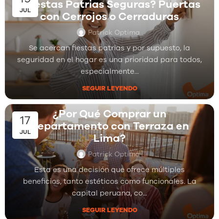
¿Fiestas Patrias Seguras? Puertas
JUL
con Cerrojos o Cerraduras
Patrick Optima
Se acercan fiestas patrias y por supuesto, la
seguridad en el hogar es una prioridad para todos,
especialmente...
SEGUIR LEYENDO
,
,
Comercializadora Inmobiliaria
Departamentos
,
Inmobiliarias
Proyectos Inmobiliarios
¿Por Qué Comprar un
17
Departamento con Terraza en
JUL
Lima?
Patrick Optima
Esta es una decisión que ofrece múltiples
beneficios, tanto estéticos como funcionales. La
capital peruana, co...
SEGUIR LEYENDO