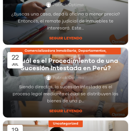
Patrick Optima
¿Buscas una casa, depa u oficina a menor precio?
Entonces, el remate judicial de inmuebles te
interesará. Este...
SEGUIR LEYENDO
,
,
Comercializadora Inmobiliaria
Departamentos
22
,
Inmobiliarias
Proyectos Inmobiliarios
¿Cuál es el Procedimiento de una
JUL
Sucesión Intestada en Perú?
Patrick Optima
Siendo directos, la sucesión intestada es el
proceso legal mediante el cual se distribuyen los
bienes de una p...
SEGUIR LEYENDO
Uncategorized
19