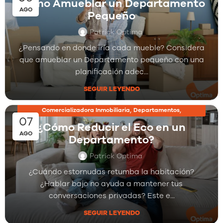
Cómo Amueblar un Departamento
AGO
Pequeño
Patrick Optima
¿Pensando en donde iría cada mueble? Considera
que amueblar un Departamento pequeño con una
planificación adec...
SEGUIR LEYENDO
,
,
Comercializadora Inmobiliaria
Departamentos
07
,
Inmobiliarias
Proyectos Inmobiliarios
¿Cómo Reducir el Eco en un
AGO
Departamento?
Patrick Optima
¿Cuándo estornudas retumba la habitación?
¿Hablar bajo no ayuda a mantener tus
conversaciones privadas? Este e...
SEGUIR LEYENDO