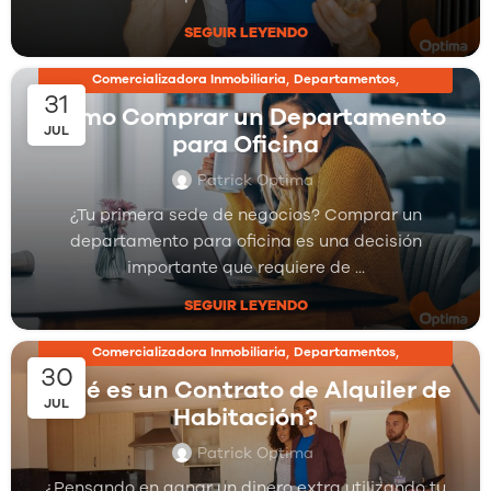
SEGUIR LEYENDO
,
,
Comercializadora Inmobiliaria
Departamentos
31
,
Inmobiliarias
Proyectos Inmobiliarios
Cómo Comprar un Departamento
JUL
para Oficina
Patrick Optima
¿Tu primera sede de negocios? Comprar un
departamento para oficina es una decisión
importante que requiere de ...
SEGUIR LEYENDO
,
,
Comercializadora Inmobiliaria
Departamentos
30
,
Inmobiliarias
Proyectos Inmobiliarios
¿Qué es un Contrato de Alquiler de
JUL
Habitación?
Patrick Optima
¿Pensando en ganar un dinero extra utilizando tu