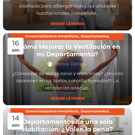
diseñada para albergar múltiples unidades
habitacionales independie...
SEGUIR LEYENDO
,
,
Comercializadora Inmobiliaria
Departamentos
16
,
Inmobiliarias
Proyectos Inmobiliarios
¿Cómo Mejorar la Ventilación en
AGO
mi Departamento?
Patrick Optima
¿Cansados de olores raros y repentinos? ¿No solo
aparecen en los baños con alta humedad? La
ventilación adecua...
SEGUIR LEYENDO
,
,
Comercializadora Inmobiliaria
Departamentos
14
,
Inmobiliarias
Proyectos Inmobiliarios
Departamentos de una sola
AGO
Habitación: ¿Valen la pena?