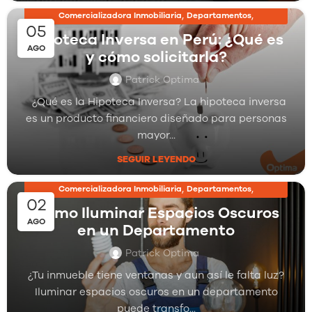
,
,
Comercializadora Inmobiliaria
Departamentos
05
,
Inmobiliarias
Proyectos Inmobiliarios
Hipoteca Inversa en Perú: ¿Qué es
AGO
y cómo solicitarla?
Patrick Optima
¿Qué es la Hipoteca Inversa? La hipoteca inversa
es un producto financiero diseñado para personas
mayor...
SEGUIR LEYENDO
,
,
Comercializadora Inmobiliaria
Departamentos
02
,
Inmobiliarias
Proyectos Inmobiliarios
Cómo Iluminar Espacios Oscuros
AGO
en un Departamento
Patrick Optima
¿Tu inmueble tiene ventanas y aun así le falta luz?
Iluminar espacios oscuros en un departamento
puede transfo...