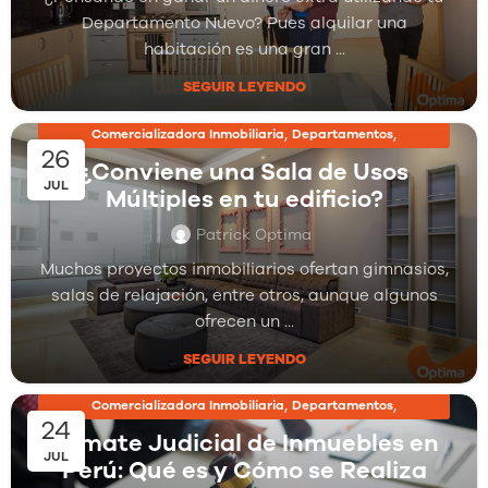
Departamento Nuevo? Pues alquilar una
habitación es una gran ...
SEGUIR LEYENDO
,
,
Comercializadora Inmobiliaria
Departamentos
26
,
Inmobiliarias
Proyectos Inmobiliarios
¿Conviene una Sala de Usos
JUL
Múltiples en tu edificio?
Patrick Optima
Muchos proyectos inmobiliarios ofertan gimnasios,
salas de relajación, entre otros, aunque algunos
ofrecen un ...
SEGUIR LEYENDO
,
,
Comercializadora Inmobiliaria
Departamentos
24
,
Inmobiliarias
Proyectos Inmobiliarios
Remate Judicial de Inmuebles en
JUL
Perú: Qué es y Cómo se Realiza