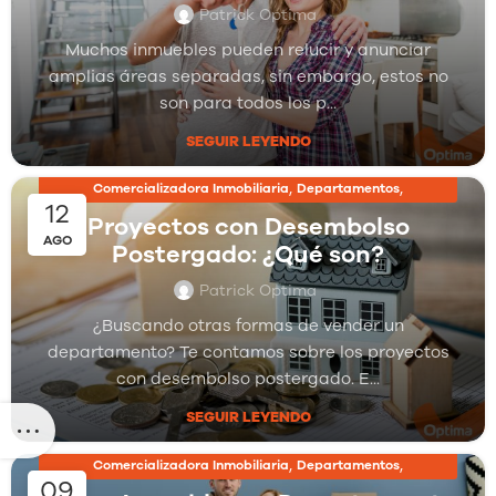
Patrick Optima
Muchos inmuebles pueden relucir y anunciar
amplias áreas separadas, sin embargo, estos no
son para todos los p...
SEGUIR LEYENDO
,
,
Comercializadora Inmobiliaria
Departamentos
12
,
Inmobiliarias
Proyectos Inmobiliarios
Proyectos con Desembolso
AGO
Postergado: ¿Qué son?
Patrick Optima
¿Buscando otras formas de vender un
departamento? Te contamos sobre los proyectos
con desembolso postergado. E...
SEGUIR LEYENDO
,
,
Comercializadora Inmobiliaria
Departamentos
09
,
Inmobiliarias
Proyectos Inmobiliarios