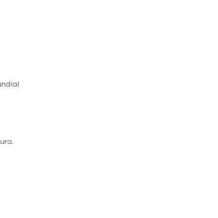
undial
ura.