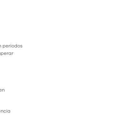
n periodos
uperar
len
encia