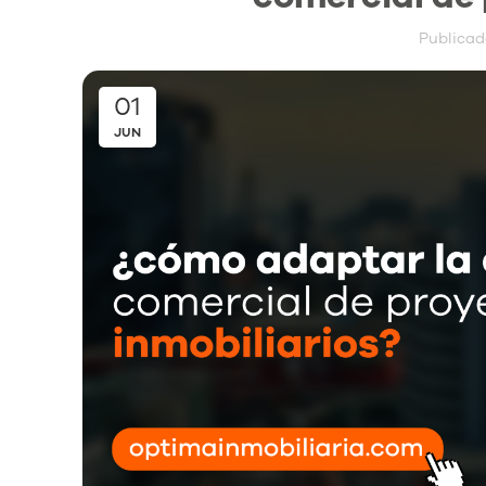
Publicad
01
JUN