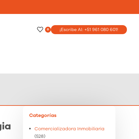
o
¡Escribe Al: +51 961 080 601!
0
Categorías
gia
Comercializadora Inmobiliaria
(528)