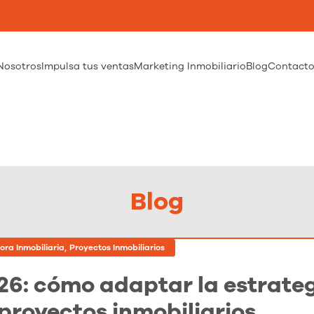
Nosotros
Impulsa tus ventas
Marketing Inmobiliario
Blog
Contact
Blog
,
ora Inmobiliaria
Proyectos Inmobiliarios
26: cómo adaptar la estrate
proyectos inmobiliarios