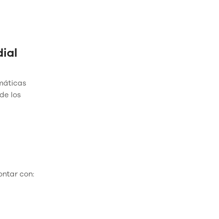
ial
máticas
de los
ontar con: