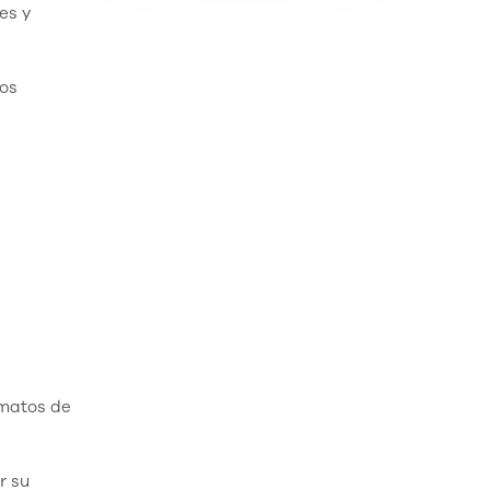
es y
ios
rmatos de
r su