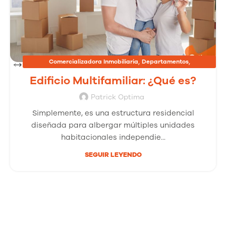
,
,
Comercializadora Inmobiliaria
Departamentos
,
Inmobiliarias
Proyectos Inmobiliarios
Edificio Multifamiliar: ¿Qué es?
Patrick Optima
Simplemente, es una estructura residencial
diseñada para albergar múltiples unidades
habitacionales independie...
SEGUIR LEYENDO