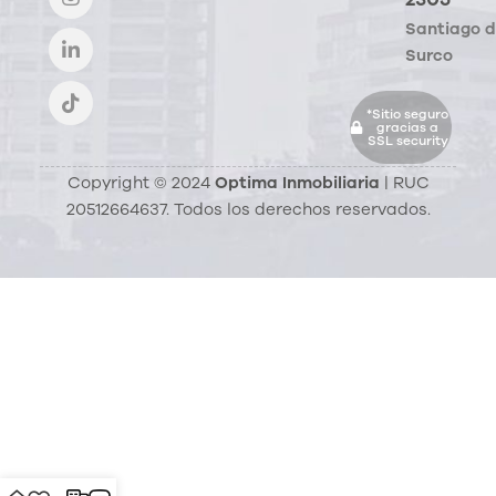
Santiago 
Surco
*Sitio seguro
gracias a
SSL security
Copyright © 2024
Optima Inmobiliaria
| RUC
20512664637. Todos los derechos reservados.