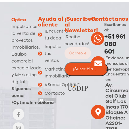
Ayuda al
¡Suscríbete
Contáctanos
cliente
al
Escríbenos
Impulsamos
Newsletter!
al:
¡Encuentra
la venta de
+51 961
¡Recibe
tu depa!
proyectos
080
novedades!
Impulsa
inmobiliarios.
601
tus
Equipo
Envíanos u
ventas
comercial
mensajes al
especializado
Marketing
ventas@opt
Encuéntran
y Marketing
Inmobiliario
en:
digital
Av.
#SomosOptima
Síguenos
Circunva
Contacto
del Club
como:
Golf Los
/OptimaInmobilaria
Incas 170
Bloque A
Oficina:
A2301-
2305