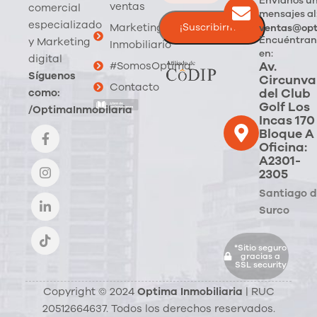
Envíanos u
ventas
comercial
mensajes al
especializado
Marketing
ventas@opt
Encuéntran
y Marketing
Inmobiliario
en:
digital
Av.
#SomosOptima
Síguenos
Circunva
Contacto
del Club
como:
Golf Los
/OptimaInmobilaria
Incas 170
Bloque A
Oficina:
A2301-
2305
Santiago 
Surco
*Sitio seguro
gracias a
SSL security
Copyright © 2024
Optima Inmobiliaria
| RUC
20512664637. Todos los derechos reservados.