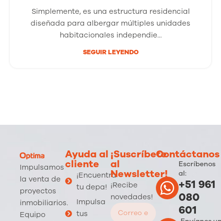
Simplemente, es una estructura residencial
diseñada para albergar múltiples unidades
habitacionales independie...
SEGUIR LEYENDO
Ayuda al
¡Suscríbete
Contáctanos
cliente
al
Escríbenos
Impulsamos
Newsletter!
al:
¡Encuentra
la venta de
+51 961
¡Recibe
tu depa!
proyectos
080
novedades!
Impulsa
inmobiliarios.
601
tus
Equipo