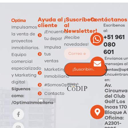
Ayuda al
¡Suscríbete
Contáctanos
cliente
al
Escríbenos
Impulsamos
Newsletter!
al:
¡Encuentra
la venta de
+51 961
¡Recibe
tu depa!
proyectos
080
novedades!
Impulsa
inmobiliarios.
601
tus
Equipo
Envíanos u
ventas
comercial
mensajes al
especializado
Marketing
ventas@opt
Encuéntran
y Marketing
Inmobiliario
en:
digital
Av.
#SomosOptima
Síguenos
Circunva
Contacto
del Club
como:
Golf Los
/OptimaInmobilaria
Incas 170
Bloque A
Oficina:
A2301-