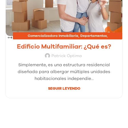
,
,
Comercializadora Inmobiliaria
Departamentos
,
Inmobiliarias
Proyectos Inmobiliarios
Edificio Multifamiliar: ¿Qué es?
Patrick Optima
Simplemente, es una estructura residencial
diseñada para albergar múltiples unidades
habitacionales independie...
SEGUIR LEYENDO