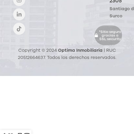
2305
Santiago 
Surco
*Sitio seguro
gracias a
SSL security
Copyright © 2024
Optima Inmobiliaria
| RUC
20512664637. Todos los derechos reservados.