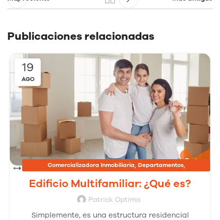
Publicaciones relacionadas
19
AGO
,
,
Comercializadora Inmobiliaria
Departamentos
,
Inmobiliarias
Proyectos Inmobiliarios
Edificio Multifamiliar: ¿Qué es?
Patrick Optima
Simplemente, es una estructura residencial