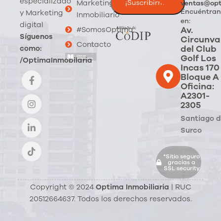
especializado
Marketing
ventas@opt
Encuéntran
y Marketing
Inmobiliario
en:
digital
Av.
#SomosOptima
Síguenos
Circunva
Contacto
del Club
como:
Golf Los
/OptimaInmobilaria
Incas 170
Bloque A
Oficina:
A2301-
2305
Santiago 
Surco
*Sitio seguro
gracias a
SSL security
Copyright © 2024
Optima Inmobiliaria
| RUC
20512664637. Todos los derechos reservados.