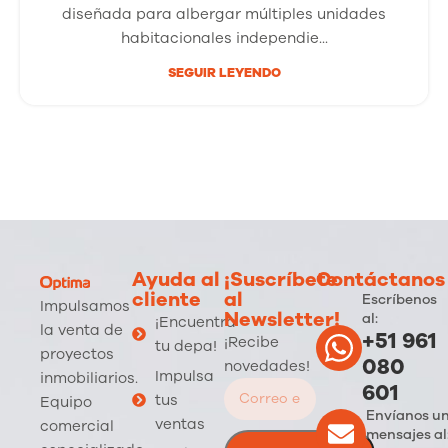
diseñada para albergar múltiples unidades
habitacionales independie...
SEGUIR LEYENDO
Ayuda al
¡Suscríbete
Contáctanos
cliente
al
Escríbenos
Impulsamos
Newsletter!
al:
¡Encuentra
la venta de
+51 961
¡Recibe
tu depa!
proyectos
080
novedades!
Impulsa
inmobiliarios.
601
tus
Equipo
Envíanos u
ventas
comercial
mensajes al