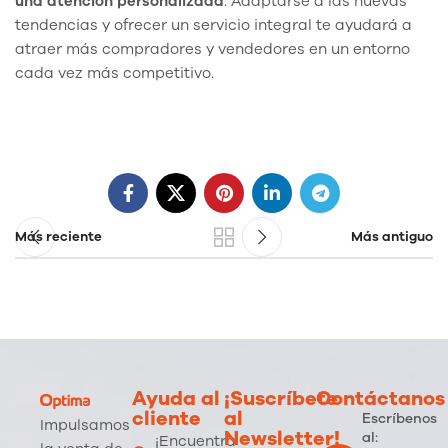
una atención personalizada
. Adaptarse a las nuevas
tendencias y ofrecer un servicio integral te ayudará a
atraer más compradores y vendedores en un entorno
cada vez más competitivo.
Más reciente
Más antiguo
Ayuda al
¡Suscríbete
Contáctanos
cliente
al
Escríbenos
Impulsamos
Newsletter!
al:
¡Encuentra