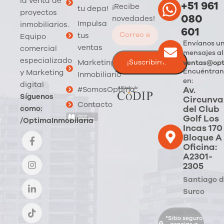
la venta de
+51 961
¡Recibe
tu depa!
proyectos
080
novedades!
Impulsa
inmobiliarios.
601
tus
Equipo
Envíanos u
ventas
comercial
mensajes al
especializado
Marketing
ventas@opt
Encuéntran
y Marketing
Inmobiliario
en:
digital
Av.
#SomosOptima
Síguenos
Circunva
Contacto
del Club
como:
Golf Los
/OptimaInmobilaria
Incas 170
Bloque A
Oficina:
A2301-
2305
Santiago 
Surco
*Sitio seguro
gracias a