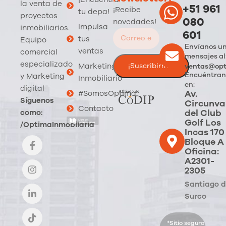
la venta de
+51 961
¡Recibe
tu depa!
proyectos
080
novedades!
Impulsa
inmobiliarios.
601
tus
Equipo
Envíanos u
ventas
comercial
mensajes al
especializado
Marketing
ventas@opt
Encuéntran
y Marketing
Inmobiliario
en:
digital
Av.
#SomosOptima
Síguenos
Circunva
Contacto
del Club
como:
Golf Los
/OptimaInmobilaria
Incas 170
Bloque A
Oficina:
A2301-
2305
Santiago 
Surco
*Sitio seguro