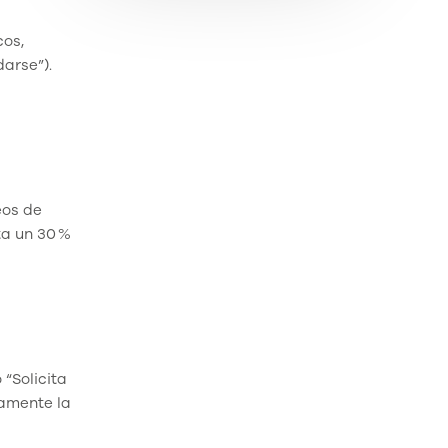
cos,
arse”).
eos de
ta un 30 %
“Solicita
vamente la