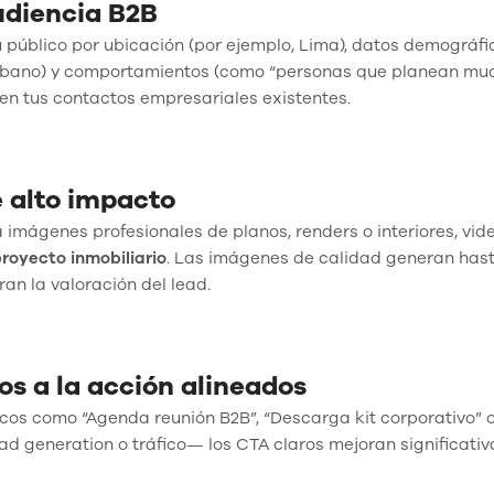
udiencia B2B
tu público por ubicación (por ejemplo, Lima), datos demográfi
o urbano) y comportamientos (como “personas que planean mud
en tus contactos empresariales existentes.
e alto impacto
liza imágenes profesionales de planos, renders o interiores, vid
royecto inmobiliario
. Las imágenes de calidad generan has
ran la valoración del lead.
os a la acción alineados
icos como “Agenda reunión B2B”, “Descarga kit corporativo” o 
d generation o tráfico— los CTA claros mejoran significati