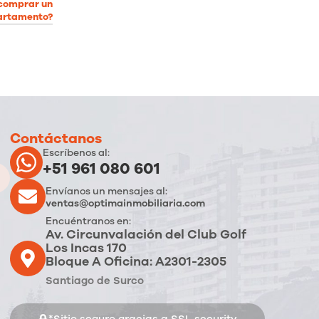
 comprar un
artamento?
Contáctanos
Escríbenos al:
+51 961 080 601
Envíanos un mensajes al:
ventas@optimainmobiliaria.com
Encuéntranos en:
Av. Circunvalación del Club Golf
Los Incas 170
Bloque A Oficina: A2301-2305
Santiago de Surco
*Sitio seguro gracias a SSL security