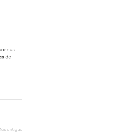
sar sus
as
de
ás antiguo