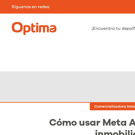
Síguenos en redes:
¡Encuentra tu depa!
Comercializadora Inmob
Cómo usar Meta A
inmobili