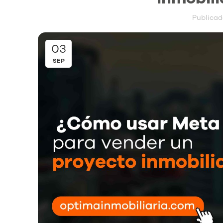
Publicad
03
SEP