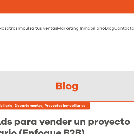
Nosotros
Impulsa tus ventas
Marketing Inmobiliario
Blog
Contact
Blog
,
,
iliaria
Departamentos
Proyectos Inmobiliarios
ds para vender un proyecto
ario (Enfoque B2B)