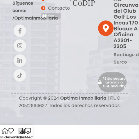
Síguenos
Circunva
Contacto
del Club
como:
Golf Los
/OptimaInmobilaria
Incas 170
Bloque A
Oficina:
A2301-
2305
Santiago 
Surco
*Sitio seguro
gracias a
SSL security
Copyright © 2024
Optima Inmobiliaria
| RUC
20512664637. Todos los derechos reservados.
Inicio
Favorito
Proyectos
Contacto