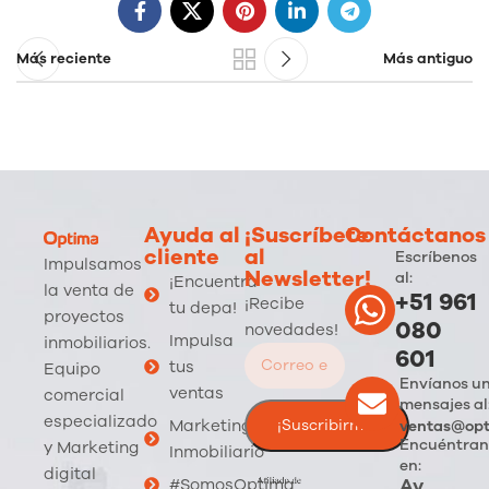
Más reciente
Más antiguo
Ayuda al
¡Suscríbete
Contáctanos
cliente
al
Escríbenos
Impulsamos
Newsletter!
al:
¡Encuentra
la venta de
+51 961
¡Recibe
tu depa!
proyectos
080
novedades!
Impulsa
inmobiliarios.
601
tus
Equipo
Envíanos u
ventas
comercial
mensajes al
especializado
Marketing
ventas@opt
Encuéntran
y Marketing
Inmobiliario
en:
digital
Av.
#SomosOptima