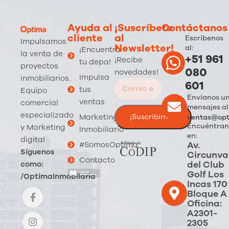
Ayuda al
¡Suscríbete
Contáctanos
cliente
al
Escríbenos
Impulsamos
Newsletter!
al:
¡Encuentra
la venta de
+51 961
¡Recibe
tu depa!
proyectos
080
novedades!
Impulsa
inmobiliarios.
601
tus
Equipo
Envíanos u
ventas
comercial
mensajes al
especializado
Marketing
ventas@opt
Encuéntran
y Marketing
Inmobiliario
en:
digital
Av.
#SomosOptima
Síguenos
Circunva
Contacto
del Club
como:
Golf Los
/OptimaInmobilaria
Incas 170
Bloque A
Oficina:
A2301-
2305