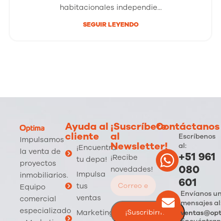
habitacionales independie...
SEGUIR LEYENDO
Ayuda al
¡Suscríbete
Contáctanos
cliente
al
Escríbenos
Impulsamos
Newsletter!
al:
¡Encuentra
la venta de
+51 961
¡Recibe
tu depa!
proyectos
080
novedades!
Impulsa
inmobiliarios.
601
tus
Equipo
Envíanos u
ventas
comercial
mensajes al
especializado
Marketing
ventas@opt