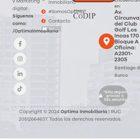
Encuéntran
y Marketing
Inmobiliario
en:
digital
Av.
#SomosOptima
Síguenos
Circunva
Contacto
del Club
como:
Golf Los
/OptimaInmobilaria
Incas 170
Bloque A
Oficina:
A2301-
2305
Santiago 
Surco
*Sitio seguro
gracias a
SSL security
Copyright © 2024
Optima Inmobiliaria
| RUC
20512664637. Todos los derechos reservados.