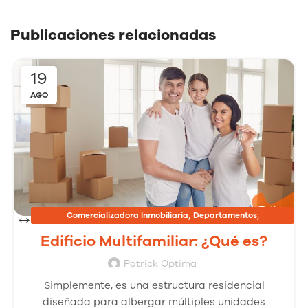
Publicaciones relacionadas
19
AGO
,
,
Comercializadora Inmobiliaria
Departamentos
,
Inmobiliarias
Proyectos Inmobiliarios
Edificio Multifamiliar: ¿Qué es?
Patrick Optima
Simplemente, es una estructura residencial
diseñada para albergar múltiples unidades