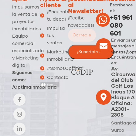
cliente
al
Escríbenos
Impulsamos
Newsletter!
al:
¡Encuentra
la venta de
+51 961
¡Recibe
tu depa!
proyectos
080
novedades!
Impulsa
inmobiliarios.
601
tus
Equipo
Envíanos u
ventas
comercial
mensajes al
especializado
Marketing
ventas@opt
Encuéntran
y Marketing
Inmobiliario
en:
digital
Av.
#SomosOptima
Síguenos
Circunva
Contacto
del Club
como:
Golf Los
/OptimaInmobilaria
Incas 170
Bloque A
Oficina:
A2301-
2305
Santiago 
Surco