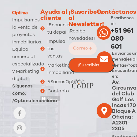
Ayuda al
¡Suscríbete
Contáctanos
cliente
al
Escríbenos
Impulsamos
Newsletter!
al:
¡Encuentra
la venta de
+51 961
¡Recibe
tu depa!
proyectos
080
novedades!
Impulsa
inmobiliarios.
601
tus
Equipo
Envíanos u
ventas
comercial
mensajes al
especializado
Marketing
ventas@opt
Encuéntran
y Marketing
Inmobiliario
en:
digital
Av.
#SomosOptima
Síguenos
Circunva
Contacto
del Club
como:
Golf Los
/OptimaInmobilaria
Incas 170
Bloque A
Oficina:
A2301-
2305
Santiago 