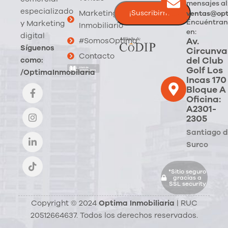
mensajes al
especializado
Marketing
ventas@opt
Encuéntran
y Marketing
Inmobiliario
en:
digital
Av.
#SomosOptima
Síguenos
Circunva
Contacto
del Club
como:
Golf Los
/OptimaInmobilaria
Incas 170
Bloque A
Oficina:
A2301-
2305
Santiago 
Surco
*Sitio seguro
gracias a
SSL security
Copyright © 2024
Optima Inmobiliaria
| RUC
20512664637. Todos los derechos reservados.