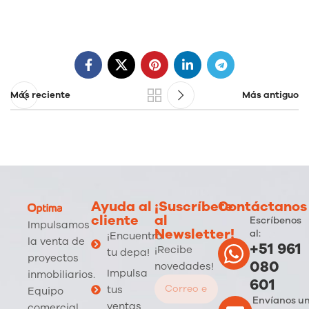
Más reciente
Más antiguo
Ayuda al
¡Suscríbete
Contáctanos
cliente
al
Escríbenos
Impulsamos
Newsletter!
al:
¡Encuentra
la venta de
+51 961
¡Recibe
tu depa!
proyectos
080
novedades!
Impulsa
inmobiliarios.
601
tus
Equipo
Envíanos u
ventas
comercial