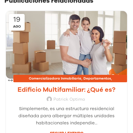
Publicaciones relacionadas
19
AGO
,
,
Comercializadora Inmobiliaria
Departamentos
,
Inmobiliarias
Proyectos Inmobiliarios
Edificio Multifamiliar: ¿Qué es?
Patrick Optima
Simplemente, es una estructura residencial
diseñada para albergar múltiples unidades
habitacionales independie...