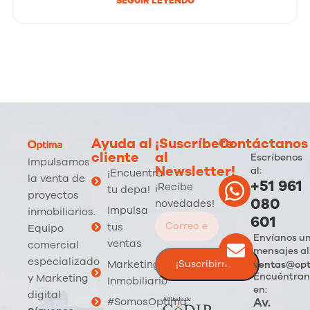
SEGUIR LEYENDO
Ayuda al
¡Suscríbete
Contáctanos
cliente
al
Escríbenos
Impulsamos
Newsletter!
al:
¡Encuentra
la venta de
+51 961
¡Recibe
tu depa!
proyectos
080
novedades!
Impulsa
inmobiliarios.
601
tus
Equipo
Envíanos u
ventas
comercial
mensajes al
especializado
Marketing
ventas@opt
Encuéntran
y Marketing
Inmobiliario
en:
digital
Av.
#SomosOptima