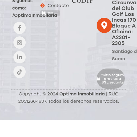
Síguenos
Circunva
Contacto
del Club
como:
Golf Los
/OptimaInmobilaria
Incas 170
Bloque A
Oficina:
A2301-
2305
Santiago 
Surco
*Sitio seguro
gracias a
SSL security
Copyright © 2024
Optima Inmobiliaria
| RUC
20512664637. Todos los derechos reservados.