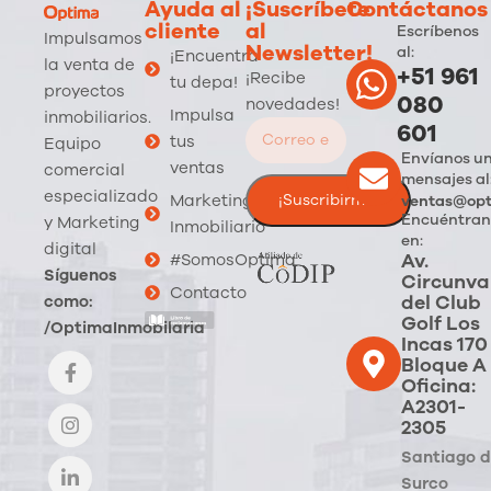
Ayuda al
¡Suscríbete
Contáctanos
cliente
al
Escríbenos
Impulsamos
Newsletter!
al:
¡Encuentra
la venta de
+51 961
¡Recibe
tu depa!
proyectos
080
novedades!
Impulsa
inmobiliarios.
601
tus
Equipo
Envíanos u
ventas
comercial
mensajes al
especializado
Marketing
ventas@opt
Encuéntran
y Marketing
Inmobiliario
en:
digital
Av.
#SomosOptima
Síguenos
Circunva
Contacto
del Club
como:
Golf Los
/OptimaInmobilaria
Incas 170
Bloque A
Oficina:
A2301-
2305
Santiago 
Surco