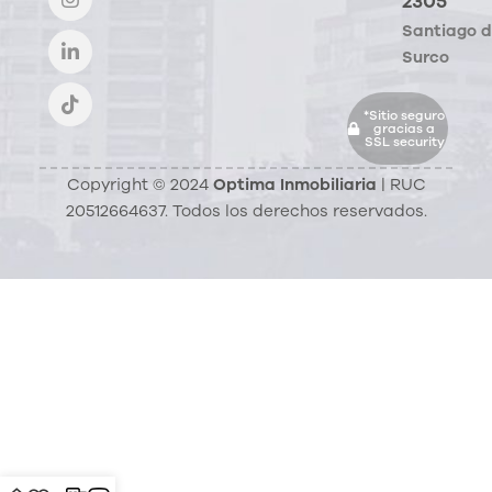
2305
Santiago 
Surco
*Sitio seguro
gracias a
SSL security
Copyright © 2024
Optima Inmobiliaria
| RUC
20512664637. Todos los derechos reservados.