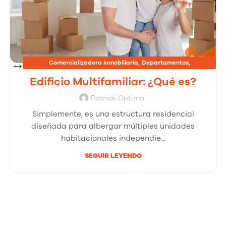
,
,
Comercializadora Inmobiliaria
Departamentos
,
Inmobiliarias
Proyectos Inmobiliarios
Edificio Multifamiliar: ¿Qué es?
Patrick Optima
Simplemente, es una estructura residencial
diseñada para albergar múltiples unidades
habitacionales independie...
SEGUIR LEYENDO