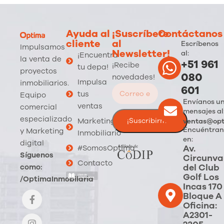
Ayuda al
¡Suscríbete
Contáctanos
cliente
al
Escríbenos
Impulsamos
Newsletter!
al:
¡Encuentra
la venta de
+51 961
¡Recibe
tu depa!
proyectos
080
novedades!
Impulsa
inmobiliarios.
601
tus
Equipo
Envíanos u
ventas
comercial
mensajes al
especializado
Marketing
ventas@opt
Encuéntran
y Marketing
Inmobiliario
en:
digital
Av.
#SomosOptima
Síguenos
Circunva
Contacto
del Club
como:
Golf Los
/OptimaInmobilaria
Incas 170
Bloque A
Oficina:
A2301-