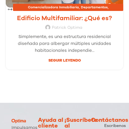
,
,
Comercializadora Inmobiliaria
Departamentos
,
Inmobiliarias
Proyectos Inmobiliarios
Edificio Multifamiliar: ¿Qué es?
Patrick Optima
Simplemente, es una estructura residencial
diseñada para albergar múltiples unidades
habitacionales independie...
SEGUIR LEYENDO
Ayuda al
¡Suscríbete
Contáctanos
cliente
al
Escríbenos
Impulsamos