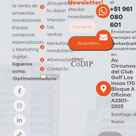
Newsletter!
al:
¡Encuentra
la venta de
+51 961
¡Recibe
tu depa!
proyectos
080
novedades!
Impulsa
inmobiliarios.
601
tus
Equipo
Envíanos u
ventas
comercial
mensajes al
especializado
Marketing
ventas@opt
Encuéntran
y Marketing
Inmobiliario
en:
digital
Av.
#SomosOptima
Síguenos
Circunva
Contacto
del Club
como:
Golf Los
/OptimaInmobilaria
Incas 170
Bloque A
Oficina:
A2301-
2305
Santiago 
Surco