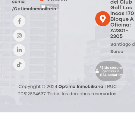
del Club
como:
Golf Los
/OptimaInmobilaria
Incas 170
Bloque A
Oficina:
A2301-
2305
Santiago 
Surco
*Sitio seguro
gracias a
SSL security
Copyright © 2024
Optima Inmobiliaria
| RUC
20512664637. Todos los derechos reservados.