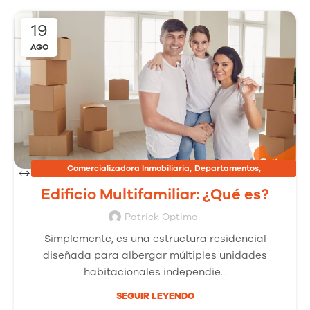
19
AGO
,
,
Comercializadora Inmobiliaria
Departamentos
,
Inmobiliarias
Proyectos Inmobiliarios
Edificio Multifamiliar: ¿Qué es?
Patrick Optima
Simplemente, es una estructura residencial
diseñada para albergar múltiples unidades
habitacionales independie...
SEGUIR LEYENDO