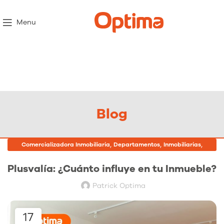
Menu
Blog
,
,
,
Comercializadora Inmobiliaria
Departamentos
Inmobiliarias
Proyectos Inmobiliarios
Plusvalía: ¿Cuánto influye en tu Inmueble?
Patrick Optima
17