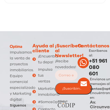
Ayuda al
¡Suscríbete
Contáctanos
cliente
al
Escríbenos
Impulsamos
Newsletter!
al:
¡Encuentra
la venta de
+51 961
¡Recibe
tu depa!
proyectos
080
novedades!
Impulsa
inmobiliarios.
601
tus
Equipo
Envíanos u
ventas
comercial
mensajes al
especializado
Marketing
ventas@opt
Encuéntran
y Marketing
Inmobiliario
en:
digital
Av.
#SomosOptima
Síguenos
Circunva
Contacto