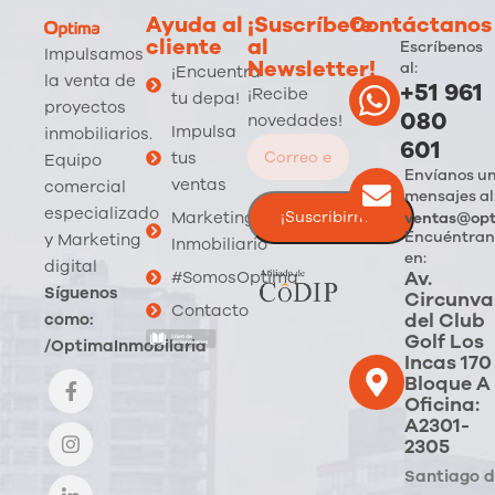
Ayuda al
¡Suscríbete
Contáctanos
cliente
al
Escríbenos
Impulsamos
Newsletter!
al:
¡Encuentra
la venta de
+51 961
¡Recibe
tu depa!
proyectos
080
novedades!
Impulsa
inmobiliarios.
601
tus
Equipo
Envíanos u
ventas
comercial
mensajes al
especializado
Marketing
ventas@opt
Encuéntran
y Marketing
Inmobiliario
en:
digital
Av.
#SomosOptima
Síguenos
Circunva
Contacto
del Club
como:
Golf Los
/OptimaInmobilaria
Incas 170
Bloque A
Oficina:
A2301-
2305
Santiago 