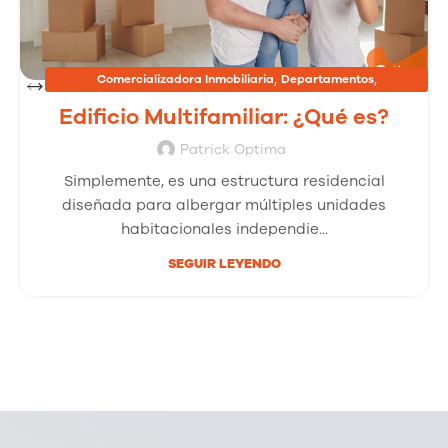
,
,
Comercializadora Inmobiliaria
Departamentos
,
Inmobiliarias
Proyectos Inmobiliarios
Edificio Multifamiliar: ¿Qué es?
Patrick Optima
Simplemente, es una estructura residencial
diseñada para albergar múltiples unidades
habitacionales independie...
SEGUIR LEYENDO