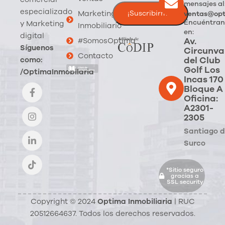
mensajes al
especializado
Marketing
ventas@opt
Encuéntran
y Marketing
Inmobiliario
en:
digital
Av.
#SomosOptima
Síguenos
Circunva
Contacto
del Club
como:
Golf Los
/OptimaInmobilaria
Incas 170
Bloque A
Oficina:
A2301-
2305
Santiago 
Surco
*Sitio seguro
gracias a
SSL security
Copyright © 2024
Optima Inmobiliaria
| RUC
20512664637. Todos los derechos reservados.