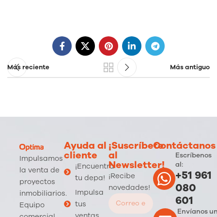
Más reciente
Más antiguo
Ayuda al
¡Suscríbete
Contáctanos
cliente
al
Escríbenos
Impulsamos
Newsletter!
al:
¡Encuentra
la venta de
+51 961
¡Recibe
tu depa!
proyectos
080
novedades!
Impulsa
inmobiliarios.
601
tus
Equipo
Envíanos u
ventas
comercial