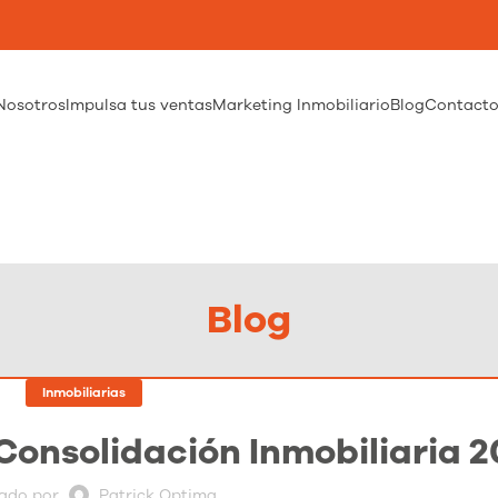
Nosotros
Impulsa tus ventas
Marketing Inmobiliario
Blog
Contact
Blog
Inmobiliarias
Consolidación Inmobiliaria 2
cado por
Patrick Optima