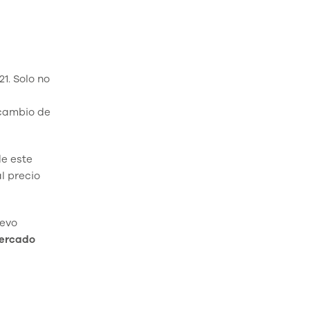
1. Solo no
 cambio de
de este
l precio
uevo
ercado