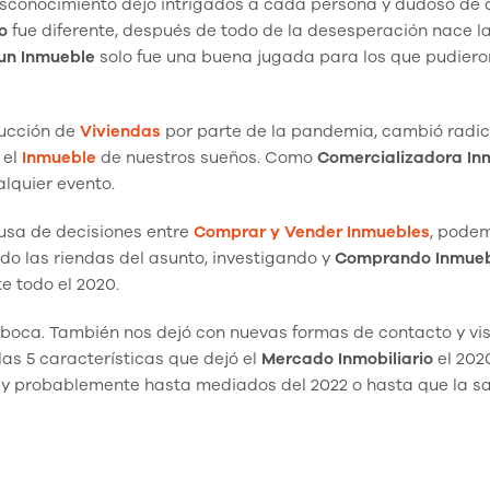
desconocimiento dejó intrigados a cada persona y dudoso de
o
fue diferente, después de todo de la desesperación nace l
un Inmueble
solo fue una buena jugada para los que pudiero
ducción de
Viviendas
por parte de la pandemia, cambió radi
 el
Inmueble
de nuestros sueños. Como
Comercializadora Inm
quier evento.
usa de decisiones entre
Comprar y Vender
Inmuebles
, pode
o las riendas del asunto, investigando y
Comprando Inmueb
e todo el 2020.
 boca. También nos dejó con nuevas formas de contacto y vis
 las 5 características que dejó el
Mercado Inmobiliario
el 202
1 y probablemente hasta mediados del 2022 o hasta que la s