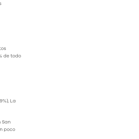
s
tos
% de todo
(9%), La
n San
on poco