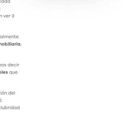
 cada
a
n ver 3
calmente
obiliaria
,
mos decir
les
que
ión del
0.
alubridad