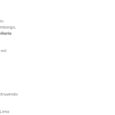
to.
embargo,
liaria
 mil
estruyendo
 Lima