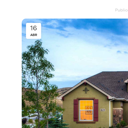
Publi
16
ABR