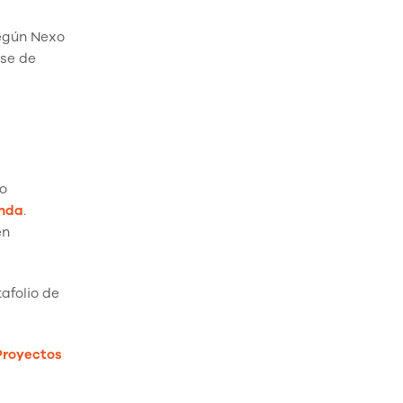
según Nexo
ase de
do
enda
.
en
afolio de
Proyectos