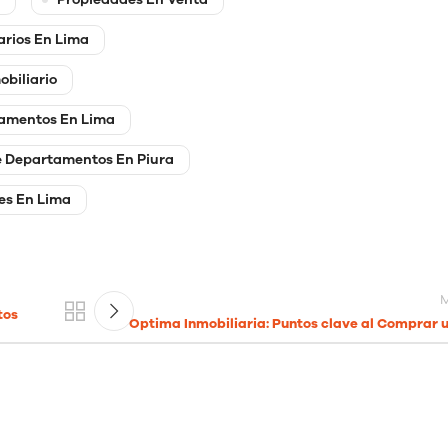
arios En Lima
obiliario
amentos En Lima
e Departamentos En Piura
es En Lima
M
tos
Optima Inmobiliaria: Puntos clave al Comprar 