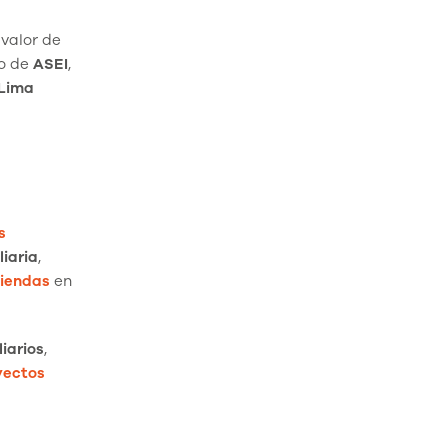
valor de
do de
ASEI
,
Lima
s
liaria
,
viendas
en
iarios
,
yectos