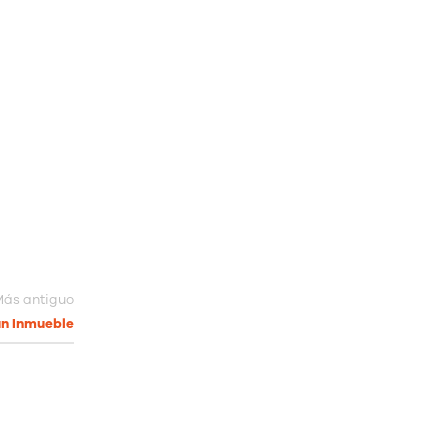
ás antiguo
un Inmueble