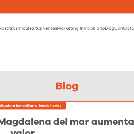
Nosotros
Impulsa tus ventas
Marketing Inmobiliario
Blog
Contact
Blog
,
lizadora Inmobiliaria
Inmobiliarias
 Magdalena del mar aumenta
valor