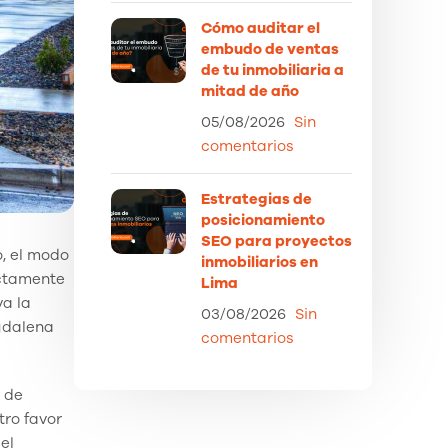
Cómo auditar el
embudo de ventas
de tu inmobiliaria a
mitad de año
05/08/2026
Sin
comentarios
Estrategias de
posicionamiento
SEO para proyectos
o, el modo
inmobiliarios en
ectamente
Lima
va la
03/08/2026
Sin
agdalena
comentarios
d de
tro favor
 el