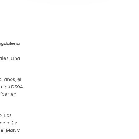
gdalena
ales. Una
 años, el
 los 5.594
íder en
o. Los
soles) y
el
Mar
, y