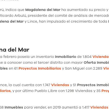
rú, indica que
Magdalena
del Mar
ha aumentado su precio y 
 Ricardo Arbulú, presidente del comité de análisis de merca
lena del Mar
y Lince, han impulsado el crecimiento de toda
na del Mar
a febrero poseía un inventario
Inmobiliario
de 1.804
Vivienda
se a conocer como el tercer distrito con mayor
Oferta Inmobi
bles
en 61
Proyectos Inmobiliarios
y San Miguel con 2.289
Vi
ce, la cual cuenta con 1.747
Viviendas
y 51
Proyectos Inmobil
iarios
, y por último Pueblo Libre con 1.298 Viviendas y 35
Pro
268
Inmuebles
para vender, en 2019 aumentó a 1.417
Viviendas