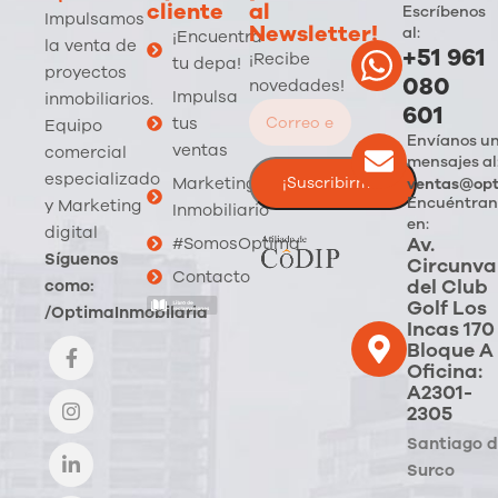
cliente
al
Escríbenos
Impulsamos
Newsletter!
al:
¡Encuentra
la venta de
+51 961
¡Recibe
tu depa!
proyectos
080
novedades!
Impulsa
inmobiliarios.
601
tus
Equipo
Envíanos u
ventas
comercial
mensajes al
especializado
Marketing
ventas@opt
Encuéntran
y Marketing
Inmobiliario
en:
digital
Av.
#SomosOptima
Síguenos
Circunva
Contacto
del Club
como:
Golf Los
/OptimaInmobilaria
Incas 170
Bloque A
Oficina:
A2301-
2305
Santiago 
Surco